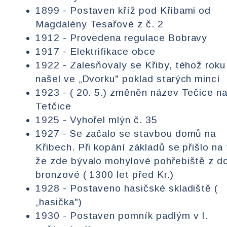
1899 - Postaven kříž pod Křibami od
Magdalény Tesařové z č. 2
1912 - Provedena regulace Bobravy
1917 - Elektrifikace obce
1922 - Zalesňovaly se Křiby, téhož roku
našel ve „Dvorku" poklad starých mincí
1923 - ( 20. 5.) změněn název Tečice n
Tetčice
1925 - Vyhořel mlýn č. 35
1927 - Se začalo se stavbou domů na
Křibech. Při kopání základů se přišlo na 
že zde bývalo mohylové pohřebiště z d
bronzové ( 1300 let před Kr.)
1928 - Postaveno hasičské skladiště (
„hasička")
1930 - Postaven pomník padlým v I.