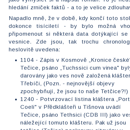
hledání zrniček faktů - a to je velice zdlouha
Napadlo mně, že v době, kdy končí toto stol
dokonce tisíciletí - by bylo možná vho
připomenout si některá data dotýkající se
vesnice. Zde jsou, tak trochu chronolog
heslovitě uvedena:
1104 - Zápis v Kosmově „Kronice české
Tečice, psáno „Tuchssici cum vinea" byl
darovány jako ves nově založená klášte
Třebíči, (Pozn. - nejnovější objevy
zpochybňují, že jsou to naše Tetčice?!)
1240 - Potvrzovací listina kláštera „Por
Coeli" v Přědklášteři u Tišnova uvádí
Tečice, psáno Tethsici (CDB III) jako ve
náležející tomuto klášteru. Pak už jsou