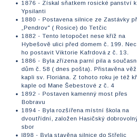
1876 - Získal sňatkem rosické panství 
Ypsilanti
1880 - Postavena silnice ze Zastávky p
„Pendrov" ( Rosice) do Tetčic
1882 - Tento letopočet nese kříž na
Hybešově ulici před domem č. 199. Nec
ho postavit Viktorie Kafrdová z č. 13.
1886 - Byla zřízena parní pila a současn
dům č. 58 ( dnes pošta). Přistavěna věž
kapli sv. Floriána. Z tohoto roku je též kř
kaple od Mane Šebestové z č. 4
1892 - Postaven kamenný most přes
Bobravu
1894 - Byla rozšířena místní škola na
dvoutřídní, založen Hasičský dobrovoln
sbor
l898 - Byla stavěna silnice do Střelic