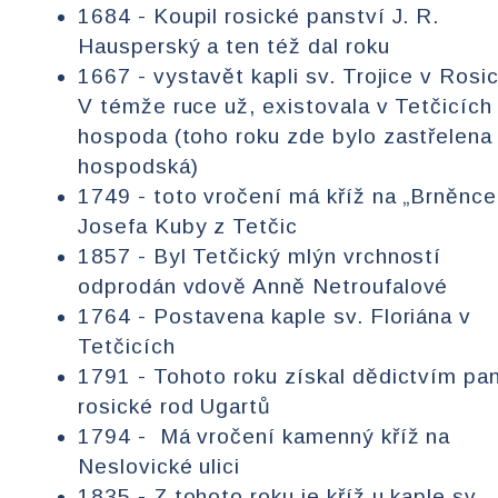
1684 - Koupil rosické panství J. R.
Hausperský a ten též dal roku
1667 - vystavět kapli sv. Trojice v Rosi
V témže ruce už, existovala v Tetčicích
hospoda (toho roku zde bylo zastřelena
hospodská)
1749 - toto vročení má kříž na „Brněnce
Josefa Kuby z Tetčic
1857 - Byl Tetčický mlýn vrchností
odprodán vdově Anně Netroufalové
1764 - Postavena kaple sv. Floriána v
Tetčicích
1791 - Tohoto roku získal dědictvím pa
rosické rod Ugartů
1794 - Má vročení kamenný kříž na
Neslovické ulici
1835 - Z tohoto roku je kříž u kaple sv.