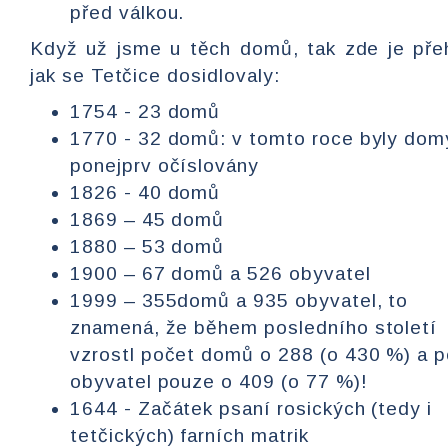
před válkou.
Když už jsme u těch domů, tak zde je pře
jak se Tetčice dosidlovaly:
1754 - 23 domů
1770 - 32 domů: v tomto roce byly dom
ponejprv očíslovány
1826 - 40 domů
1869 – 45 domů
1880 – 53 domů
1900 – 67 domů a 526 obyvatel
1999 – 355domů a 935 obyvatel, to
znamená, že během posledního století
vzrostl počet domů o 288 (o 430 %) a 
obyvatel pouze o 409 (o 77 %)!
1644 - Začátek psaní rosických (tedy i
tetčických) farních matrik