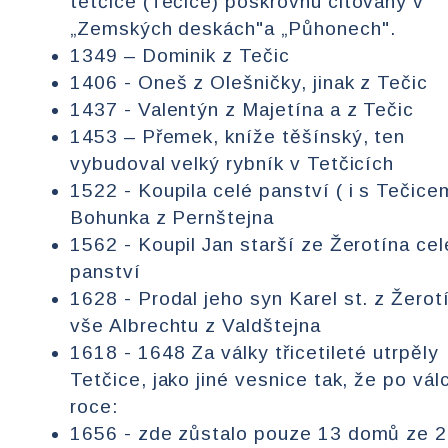
tetčice (Tečice) poskrovnu citovány v
„Zemských deskách"a „Půhonech".
1349 – Dominik z Tečic
1406 - Oneš z Olešničky, jinak z Tečic
1437 - Valentýn z Majetína a z Tečic
1453 – Přemek, kníže těšínský, ten
vybudoval velký rybník v Tetčicích
1522 - Koupila celé panství ( i s Tečice
Bohunka z Pernštejna
1562 - Koupil Jan starší ze Žerotína cel
panství
1628 - Prodal jeho syn Karel st. z Žerot
vše Albrechtu z Valdštejna
1618 - 1648 Za války třicetileté utrpěly
Tetčice, jako jiné vesnice tak, že po vál
roce:
1656 - zde zůstalo pouze 13 domů ze 