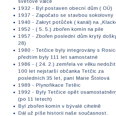
světové válce
1932 - Byl postaven obecní dům ( OÚ)
1937 - Započato se stavbou sokolovny
1940 - Zakryt potůček ( kanál) na „Klac
1952 - ( 5. 5.) zbořen komín na pile
1957 - Zbořen poslední dům krytý došky
28)
1980 - Tetčice byly integrovány s Rosic
předtím byly 111 let samostatné
1986 - ( 24. 2.) zemřela ve věku nedoži
100 let nejstarší občanka Tetčic za
posledních 35 let, paní Marie Štolová
1989 - Plynofikace Tetěic
1992 - Byly Tetčice opět osamostatněn
(po 11 letech)
Byl zbořen komín v bývalé cihelně
Dál už píše historii naše současnost.