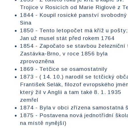
Trojice v Rosicích od Marie Riglové z T
1844 - Koupil rosické panství svobodný
Sina
1850 - Tento letopočet má kříž u pošty;
Jan už musel stát před rokem 1764
1854 - Započato se stavbou železniční t
Zastávka-Brno, v roce 1856 byla
zprovozněna
1869 - Tetčice se osamostatnily
1873 - ( 14. 10.) narodil se tctčický obč
František Selák, filozof evropského jmé
který žil v Anglii a tam také 8. 1. 1935
zemřel
1874 - Byla v obci zřízena samostatná 
1875 - Postavena nová jednotřídní škola
na místě nynější)