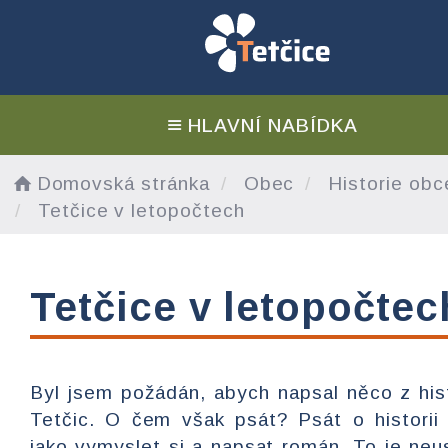
HLAVNÍ NABÍDKA
Domovská stránka
Obec
Historie obc
Tetčice v letopočtech
Tetčice v letopočtec
Byl jsem požádán, abych napsal něco z his
Tetčic. O čem však psát? Psát o historii
jako vymyslet si a napsat román. To je neu