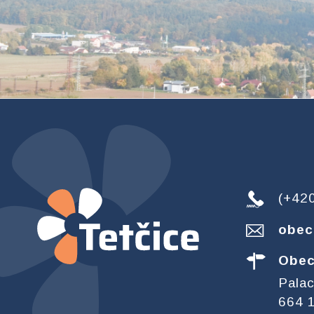
(+42
obec
Obec
Pala
664 1