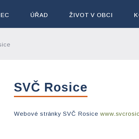
BEC
ÚŘAD
ŽIVOT V OBCI
K
ice
SVČ Rosice
Webové stránky SVČ Rosice
www.svcrosi