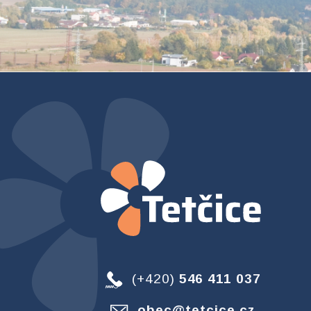
(+420)
546 411 037
obec@tetcice.cz