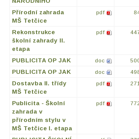
NÁRODNÍHO
Přírodní zahrada
pdf
8
MŠ Tetčice
Rekonstrukce
pdf
44
školní zahrady II.
etapa
PUBLICITA OP JAK
doc
50
PUBLICITA OP JAK
doc
49
Dostavba II. třídy
pdf
27
MŠ Tetčice
Publicita - Školní
pdf
77
zahrada v
přírodním stylu v
MŠ Tetčice I. etapa