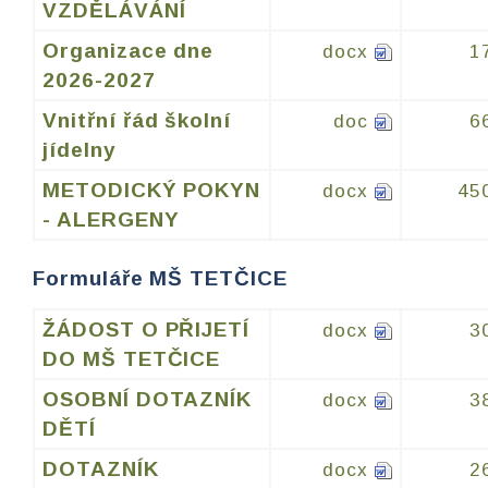
VZDĚLÁVÁNÍ
Organizace dne
docx
1
2026-2027
Vnitřní řád školní
doc
6
jídelny
METODICKÝ POKYN
docx
45
- ALERGENY
Formuláře MŠ TETČICE
ŽÁDOST O PŘIJETÍ
docx
3
DO MŠ TETČICE
OSOBNÍ DOTAZNÍK
docx
3
DĚTÍ
DOTAZNÍK
docx
2