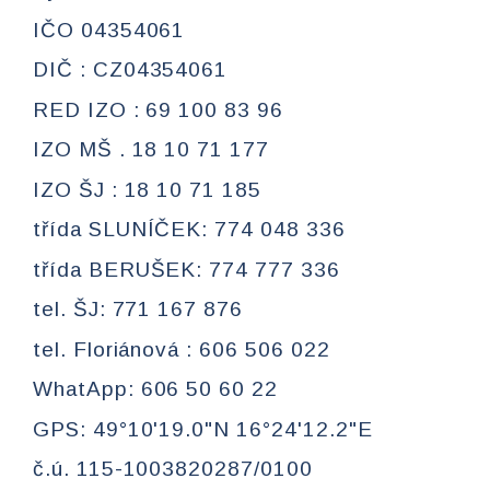
IČO 04354061
DIČ : CZ04354061
RED IZO : 69 100 83 96
IZO MŠ . 18 10 71 177
IZO ŠJ : 18 10 71 185
třída SLUNÍČEK: 774 048 336
třída BERUŠEK: 774 777 336
tel. ŠJ: 771 167 876
tel. Floriánová : 606 506 022
WhatApp: 606 50 60 22
GPS: 49°10'19.0"N 16°24'12.2"E
č.ú. 115-1003820287/0100