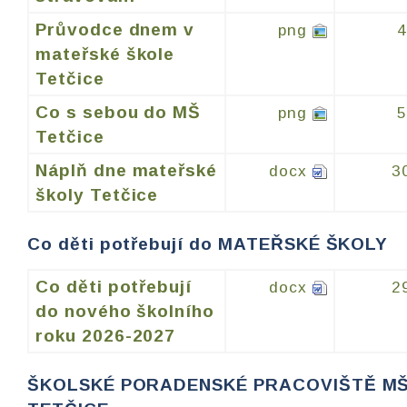
Průvodce dnem v
png
mateřské škole
Tetčice
Co s sebou do MŠ
png
Tetčice
Náplň dne mateřské
docx
3
školy Tetčice
Co děti potřebují do MATEŘSKÉ ŠKOLY
Co děti potřebují
docx
2
do nového školního
roku 2026-2027
ŠKOLSKÉ PORADENSKÉ PRACOVIŠTĚ M