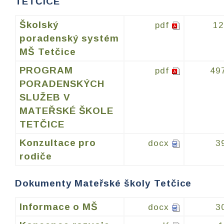
TETČICE
Školský
pdf
1
poradenský systém
MŠ Tetčice
PROGRAM
pdf
49
PORADENSKÝCH
SLUŽEB V
MATEŘSKÉ ŠKOLE
TETČICE
Konzultace pro
docx
3
rodiče
Dokumenty Mateřské školy Tetčice
Informace o MŠ
docx
3