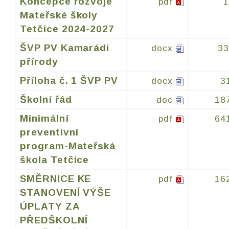
Koncepce rozvoje
pdf
Mateřské školy
Tetčice 2024-2027
ŠVP PV Kamarádi
docx
3
přírody
Příloha č. 1 ŠVP PV
docx
3
Školní řád
doc
18
Minimální
pdf
64
preventivní
program-Mateřská
škola Tetčice
SMĚRNICE KE
pdf
16
STANOVENÍ VÝŠE
ÚPLATY ZA
PŘEDŠKOLNÍ