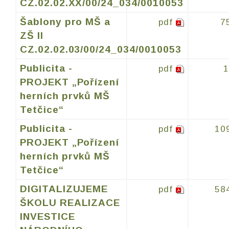
CZ.02.02.XX/00/24_034/0010053
Šablony pro MŠ a
pdf
7
ZŠ II
CZ.02.02.03/00/24_034/0010053
Publicita -
pdf
PROJEKT „Pořízení
herních prvků MŠ
Tetčice“
Publicita -
pdf
10
PROJEKT „Pořízení
herních prvků MŠ
Tetčice“
DIGITALIZUJEME
pdf
58
ŠKOLU REALIZACE
INVESTICE