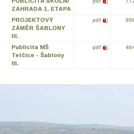
PUBLICITA ŠKOLNÍ
pdf
77
ZAHRADA 1. ETAPA
PROJEKTOVÝ
pdf
99
ZÁMĚR ŠABLONY
III.
Publicita MŠ
pdf
46
Tetčice - Šablony
III.