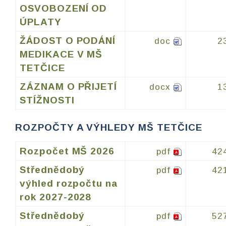
OSVOBOZENÍ OD
ÚPLATY
ŽÁDOST O PODÁNÍ
doc
2
MEDIKACE V MŠ
TETČICE
ZÁZNAM O PŘIJETÍ
docx
1
STÍŽNOSTI
ROZPOČTY A VÝHLEDY MŠ TETČICE
Rozpočet MŠ 2026
pdf
42
Střednědobý
pdf
42
výhled rozpočtu na
rok 2027-2028
Střednědobý
pdf
52