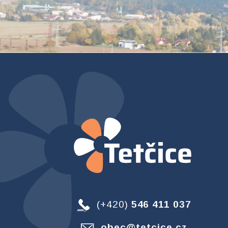
(+420)
546 411 037
obec@tetcice.cz