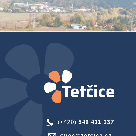
(+420)
546 411 037
obec@tetcice.cz