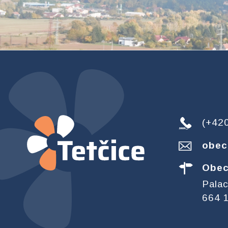
(+42
obec
Obec
Pala
664 1