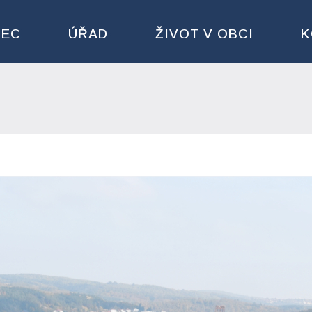
BEC
ÚŘAD
ŽIVOT V OBCI
K