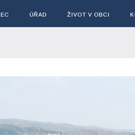
BEC
ÚŘAD
ŽIVOT V OBCI
K