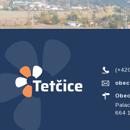
(+42
obec
Obec
Pala
664 1