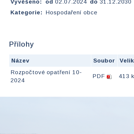
Vyvěšeno:
od
02.07.2024
do
31.12.2030
Kategorie:
Hospodaření obce
Přílohy
Název
Soubor
Veli
Rozpočtové opatření 10-
PDF
413 
2024