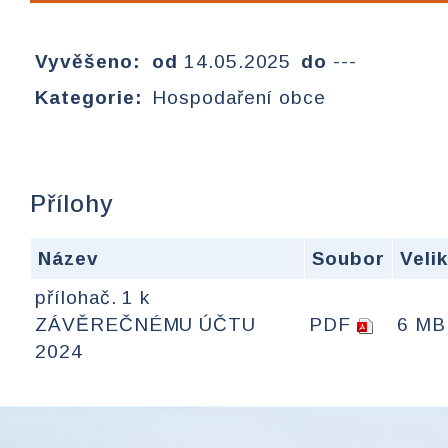
Vyvěšeno:
od
14.05.2025
do
---
Kategorie:
Hospodaření obce
Přílohy
Název
Soubor
Veli
přílohač. 1 k
ZÁVĚREČNÉMU ÚČTU
PDF
6 MB
2024