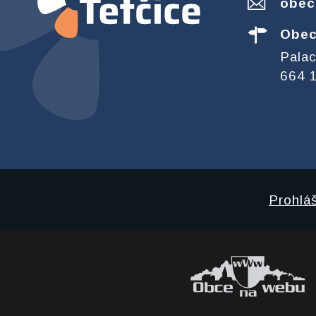
obec
Obec
Pala
664 1
Prohláš