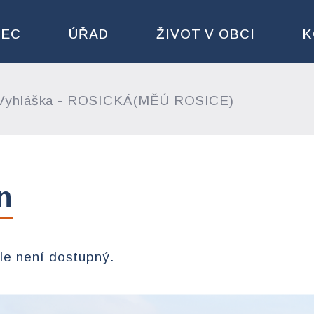
BEC
ÚŘAD
ŽIVOT V OBCI
K
yhláška - ROSICKÁ(MĚÚ ROSICE)
n
le není dostupný.